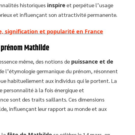
nnalités historiques
inspire
et perpétue l’usage
orieux et influençant son attractivité permanente.
, signification et popularité en France
u prénom Mathilde
essence même, des notions de
puissance et de
r de l’étymologie germanique du prénom, résonnent
bue habituellement aux individus qui le portent. La
 personnalité à la fois énergique et
nce sont des traits saillants. Ces dimensions
lde, influençant leur rapport au monde et aux
, la
fête de Mathilde
se célèbre le 14 mars, en