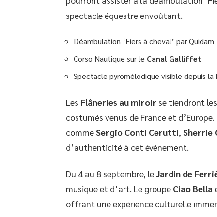
pourront assister à la déambulation ‘Fie
spectacle équestre envoûtant.
Déambulation ‘Fiers à cheval’ par Quidam
Corso Nautique sur le
Canal Galliffet
Spectacle pyromélodique visible depuis la
Les
Flâneries au miroir
se tiendront le
costumés venus de France et d’Europe. P
comme
Sergio Conti Cerutti
,
Sherrie 
d’authenticité à cet événement.
Du 4 au 8 septembre, le
Jardin de Ferri
musique et d’art. Le groupe
Ciao Bella
e
offrant une expérience culturelle immer