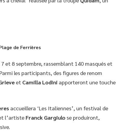
rs à cheval’ réalisée par la troupe
Quidam
, un
Plage de Ferrières
s 7 et 8 septembre, rassemblant 140 masqués et
armi les participants, des figures de renom
Grieve
et
Camilla Lodini
apporteront une touche
ères
accueillera ‘Les Italiennes’, un festival de
t l’artiste
Franck Gargiulo
se produiront,
sive.