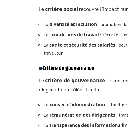
Le
critère social
recouvre l’impact huma
La
diversité et inclusion
: promotion de 
Les
conditions de travail
: sécurité, sa
La
santé et sécurité des salariés
: poli
travail sûr.
Critère de gouvernance
Le
critère de gouvernance
se concent
dirigée et contrôlée. Il inclut :
Le
conseil d’administration
: structur
La
rémunération des dirigeants
: tran
La
transparence des informations fin